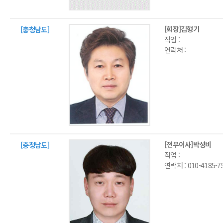
[회장]김형기
[충청남도]
직업 :
연락처 :
[전무이사]박성비
[충청남도]
직업 :
연락처 :
010-4185-7