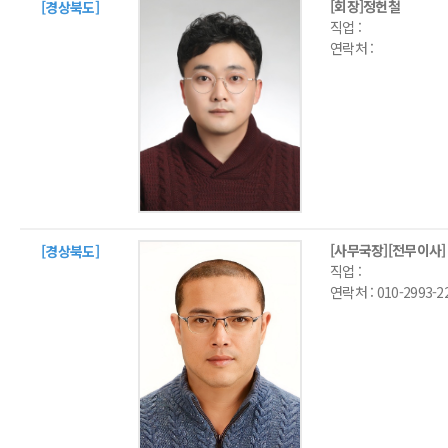
[회장]정헌철
[경상북도]
직업 :
연락처 :
[사무국장][전무이사]
[경상북도]
직업 :
연락처 :
010-2993-2