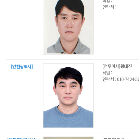
직업 :
연락처 :
[전무이사]황태진
[인천광역시]
직업 :
연락처 :
010-7424-5