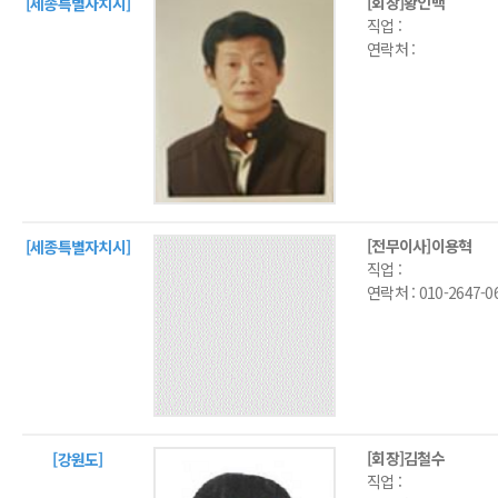
[회장]황인백
[세종특별자치시]
직업 :
연락처 :
[전무이사]이용혁
[세종특별자치시]
직업 :
연락처 :
010-2647-0
[회장]김철수
[강원도]
직업 :