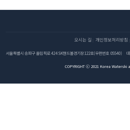
오시는 길
개인정보처리방침
서울특별시 송파구 올림픽로 424 SK핸드볼경기장122호(우편번호 05540)
대
COPYRIGHT ⓒ 2021 Korea Waterski a