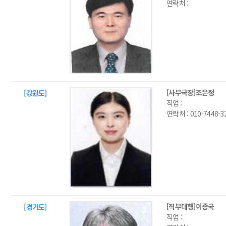
연락처 :
[사무국장]조은정
[강원도]
직업 :
연락처 :
010-7448-3
[직무대행]이종국
[경기도]
직업 :