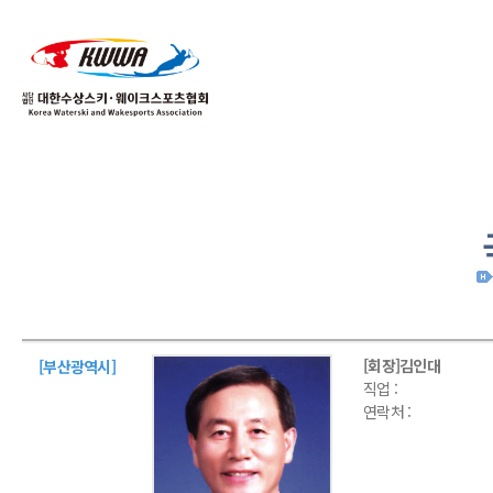
01
04
[회장]김인대
[부산광역시]
직업 :
연락처 :