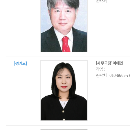
연락처 :
[사무국장]이애연
[경기도]
직업 :
연락처 :
010-8662-7