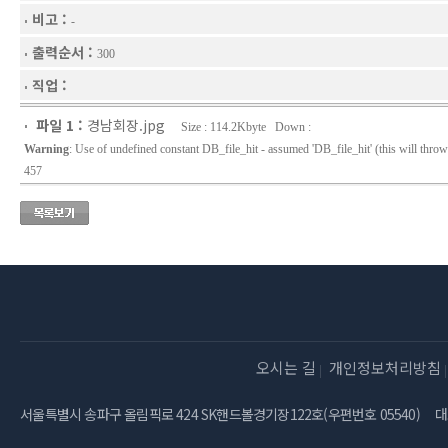
비고 :
-
출력순서 :
300
직업 :
파일 1 :
경남회장.jpg
Size : 114.2Kbyte Down :
Warning
: Use of undefined constant DB_file_hit - assumed 'DB_file_hit' (this will throw
457
오시는 길
개인정보처리방침
서울특별시 송파구 올림픽로 424 SK핸드볼경기장122호(우편번호 05540)
대