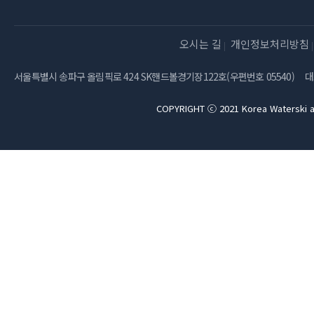
오시는 길
개인정보처리방침
서울특별시 송파구 올림픽로 424 SK핸드볼경기장122호(우편번호 05540)
대
COPYRIGHT ⓒ 2021 Korea Waterski a