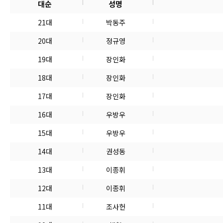
대순
성명
21대
박동주
20대
정규영
19대
장인화
18대
장인화
17대
장인화
16대
우방우
15대
우방우
14대
권성동
13대
이종휘
12대
이종휘
11대
조사헌