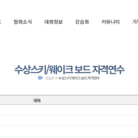
표
협회소식
대회정보
강습회
커뮤니티
기
01
수상스키/웨이크 보드 자격연수
강습회
수상스키/웨이크 보드 자격연수
제목