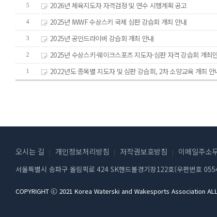
2026년 체육지도자 자격검정 및 연수 시행계획 공고
5
2025년 IWWF 수상스키 국제 심판 강습회 개최 안내
4
2025년 공인드라이버 강습회 개최 안내
3
2025년 수상스키·웨이크스포츠 지도자·심판 자격 강습회 개최
2
2022년도 종목별 지도자 및 심판 강습회, 2차 소양교육 개최 안
1
오시는 길
개인정보처리방침
저작권보호방침
이메일주소무
서울특별시 송파구 올림픽로 424 SK핸드볼경기장122호(우편번호 0554
COPYRIGHT ⓒ 2021 Korea Waterski and Wakesports Association AL