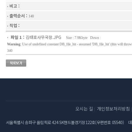
비고 :
출력순서 :
140
직업 :
파일 1 :
김태호사무국장.JPG
Size : 7.9Kbyte Down :
Warning
: Use of undefined constant DB_file_hit - assumed 'DB_file_hit' (this will throw
340
오시는 길
개인정보처리방침
서울특별시 송파구 올림픽로 424 SK핸드볼경기장122호(우편번호 05540)
대