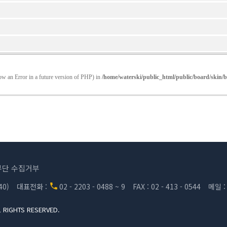
??
row an Error in a future version of PHP) in
/home/waterski/public_html/public/board/skin
단 수집거부
0)
대표전화 :
02 - 2203 - 0488 ~ 9
FAX : 02 - 413 - 0544
메일 
L RIGHTS RESERVED.