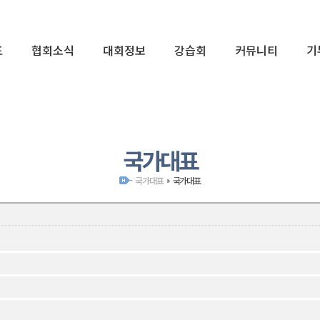
표
협회소식
대회정보
강습회
커뮤니티
기
01
국가대표
국가대표
국가대표