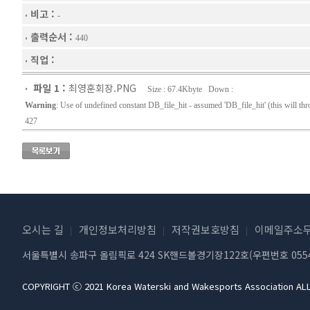
비고 :
-
출력순서 :
440
직업 :
파일 1 :
최영훈회장.PNG
Size : 67.4Kbyte Down :
Warning
: Use of undefined constant DB_file_hit - assumed 'DB_file_hit' (this will th
427
오시는 길
개인정보처리방침
저작권보호방침
이메일주소무
서울특별시 송파구 올림픽로 424 SK핸드볼경기장122호(우편번호 0554
COPYRIGHT ⓒ 2021 Korea Waterski and Wakesports Association AL