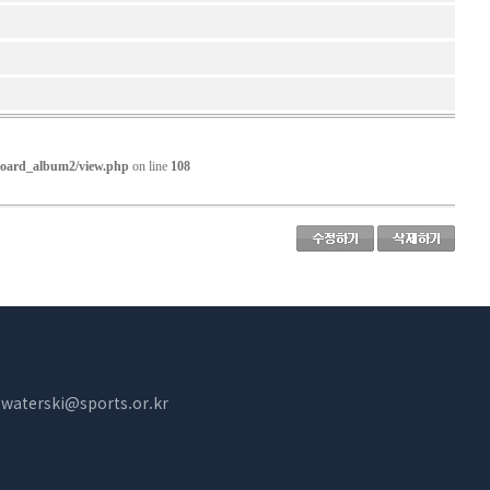
??? ?????
/board_album2/view.php
on line
108
:
waterski@sports.or.kr