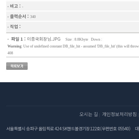
비고 :
-
출력순서 :
340
직업 :
파일 1 :
이종국회장님.JPG
Size : 8.8Kbyte Down :
Warning
: Use of undefined constant DB_file_hit - assumed 'DB_file_hit' (this will throw
408
오시는 길
개인정보처리방침
서울특별시 송파구 올림픽로 424 SK핸드볼경기장122호(우편번호 05540)
대