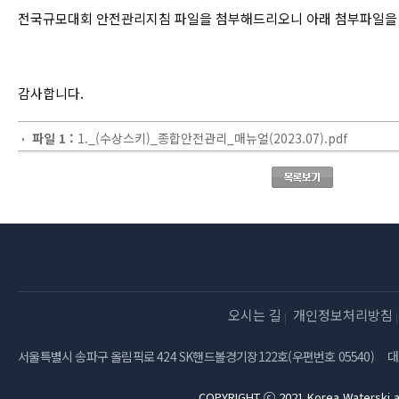
전국규모대회 안전관리지침 파일을 첨부해드리오니 아래 첨부파일을
감사합니다.
파일 1 :
1._(수상스키)_종합안전관리_매뉴얼(2023.07).pdf
오시는 길
개인정보처리방침
서울특별시 송파구 올림픽로 424 SK핸드볼경기장122호(우편번호 05540)
대
COPYRIGHT ⓒ 2021 Korea Waterski a