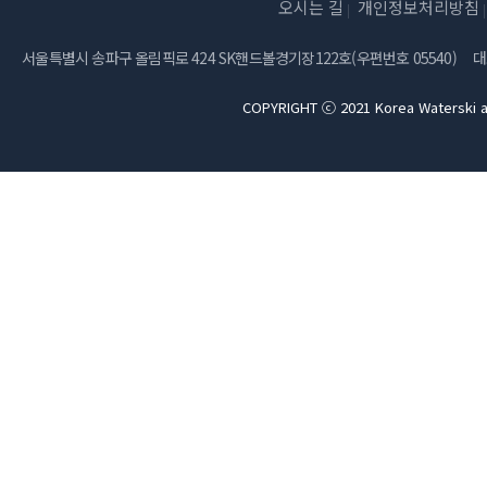
오시는 길
개인정보처리방침
서울특별시 송파구 올림픽로 424 SK핸드볼경기장122호(우편번호 05540)
대
COPYRIGHT ⓒ 2021 Korea Waterski a