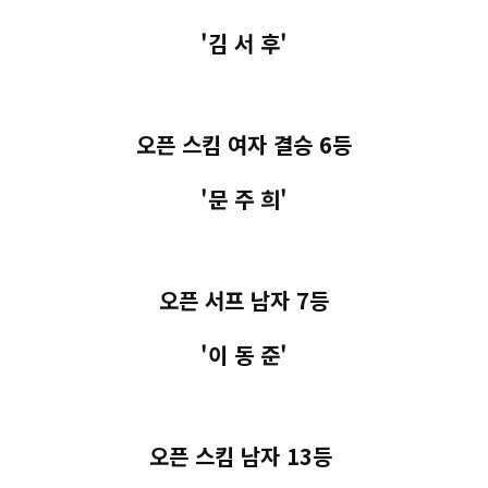
'김 서 후'
오픈 스킴 여자 결승 6등
'문 주 희'
오픈 서프 남자 7등
'이 동 준'
오픈 스킴 남자 13등