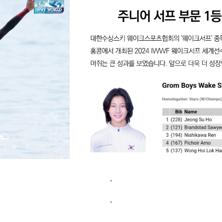
.
.
.