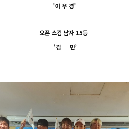
'이 우 경'
오픈 스킴 남자 15등
'김 민’