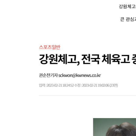
강원체고
큰 관심