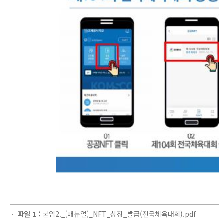
파일 1 :
붙임2._(매뉴얼)_NFT_상장_발급(전국체육대회).pdf