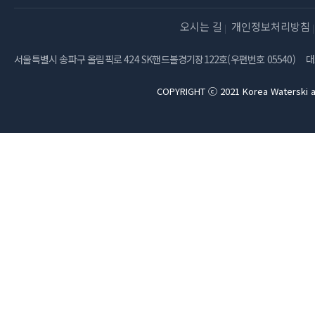
오시는 길
개인정보처리방침
서울특별시 송파구 올림픽로 424 SK핸드볼경기장122호(우편번호 05540)
대
COPYRIGHT ⓒ 2021 Korea Waterski a