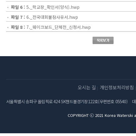
파일 6 :
5._학교장_확인서(양식).hwp
파일 7 :
6._전국대회불참사유서.hwp
파일 8 :
7._웨이크보드_단체전_신청서.hwp
오시는 길
개인정보처리방침
서울특별시 송파구 올림픽로 424 SK핸드볼경기장122호(우편번호 05540)
대
COPYRIGHT ⓒ 2021 Korea Waterski a