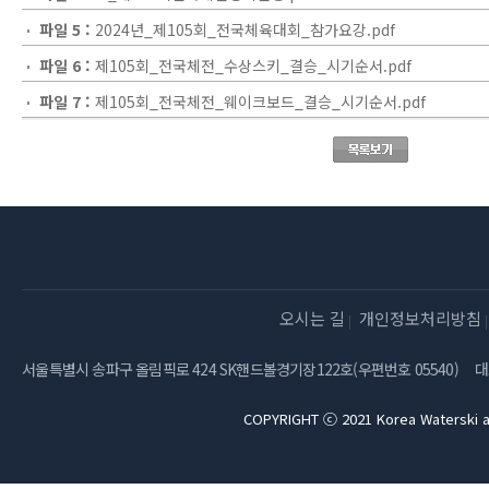
파일 5 :
2024년_제105회_전국체육대회_참가요강.pdf
파일 6 :
제105회_전국체전_수상스키_결승_시기순서.pdf
파일 7 :
제105회_전국체전_웨이크보드_결승_시기순서.pdf
오시는 길
개인정보처리방침
서울특별시 송파구 올림픽로 424 SK핸드볼경기장122호(우편번호 05540)
대
COPYRIGHT ⓒ 2021 Korea Waterski a