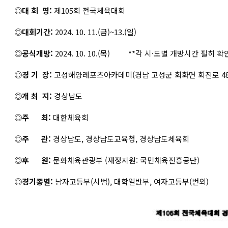
◎대 회 명:
제105회 전국체육대회
◎대회기간:
2024. 10. 11.(금)~13.(일)
◎공식개방:
2024. 10. 10.(목) **각 시·도별 개방시간 필히
◎경 기 장:
고성해양레포츠아카데미(경남 고성군 회화면 회진로 48
◎개 최 지:
경상남도
◎주 최:
대한체육회
◎주 관:
경상남도, 경상남도교육청, 경상남도체육회
◎후 원:
문화체육관광부 (재정지원: 국민체육진흥공단)
◎경기종별:
남자고등부(시범), 대학일반부, 여자고등부(번외)