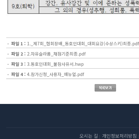
파일 1 :
1._제7회_협회장배_동호인대회_대회요강(수상스키)최종.pdf
파일 2 :
2.자유슬라롬_채점기준최종.pdf
파일 3 :
3.동호인대회_불참사유서.hwp
파일 4 :
4.참가신청_사용자_매뉴얼.pdf
오시는 길
개인정보처리방침