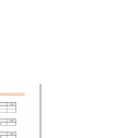
??? ?????