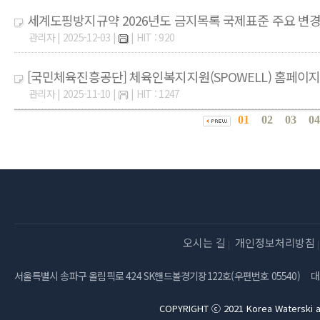
세계도핑방지규약 2026년도 금지목록 국제표준 주요 변
관리자 | 2025-12-03 |
| HIT : 920
[국민체육진흥공단] 체육인복지지원(SPOWELL) 홈페이지 
관리자 | 2025-11-10 |
| HIT : 1247
01
02
03
0
오시는 길
개인정보처리방침
서울특별시 송파구 올림픽로 424 SK핸드볼경기장122호(우편번호 05540)
대
COPYRIGHT ⓒ 2021 Korea Waterski a