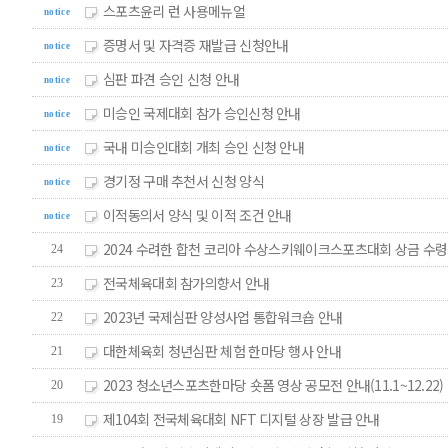
스포츠윤리 런 사용메뉴얼
notice
증명서 및 자격증 재발급 신청안내
notice
심판 파견 승인 신청 안내
notice
미승인 국제대회 참가 승인신청 안내
notice
국내 미승인대회 개최 승인 신청 안내
notice
경기정 구매 추천서 신청 양식
notice
이적동의서 양식 및 이적 조건 안내
notice
2024 수려한 합천 코리아 수상스키웨이크스포츠대회 상금 수
24
전국체육대회 참가의향서 안내
23
2023년 국제심판 양성사업 통합워크숍 안내
22
대한체육회 청년심판 체험 한마당 행사 안내
21
2023 청소년스포츠한마당 숏폼 영상 공모전 안내(11.1~12.22)
20
제104회 전국체육대회 NFT 디지털 상장 발급 안내
19