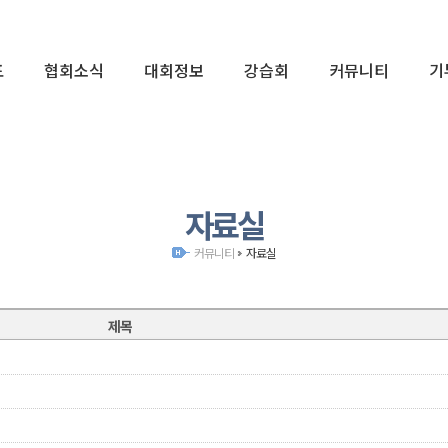
표
협회소식
대회정보
강습회
커뮤니티
기
01
자료실
커뮤니티
자료실
제목