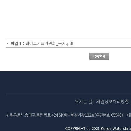
파일 1 :
웨이크서프위원회_공지.pdf
오시는 길
개인정보처리방침
서울특별시 송파구 올림픽로 424 SK핸드볼경기장122호(우편번호 05540)
대
COPYRIGHT ⓒ 2021 Korea Waterski a