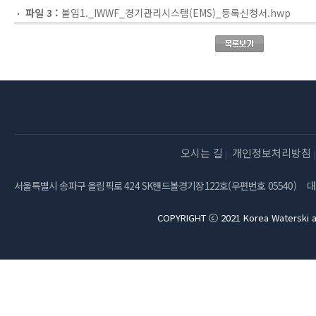
파일 3 :
붙임1._IWWF_경기관리시스템(EMS)_등록신청서.hwp
오시는 길
개인정보처리방침
서울특별시 송파구 올림픽로 424 SK핸드볼경기장122호(우편번호 05540)
대
COPYRIGHT ⓒ 2021 Korea Waterski a